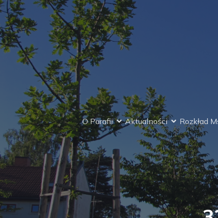
O Parafii
Aktualności
Rozkład Ms
3