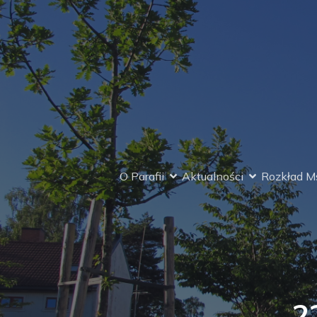
O Parafii
Aktualności
Rozkład Ms
2