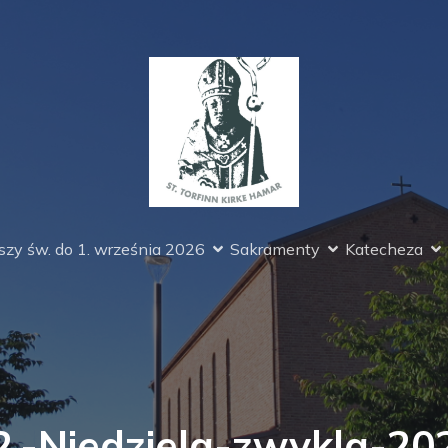
zy św. do 1. września 2026
Sakramenty
Katecheza
2.-Niedziela-zwykla-20